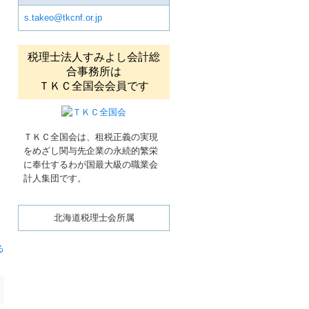
s.takeo@tkcnf.or.jp
税理士法人すみよし会計総
合事務所は
ＴＫＣ全国会会員です
ＴＫＣ全国会は、租税正義の実現
をめざし関与先企業の永続的繁栄
に奉仕するわが国最大級の職業会
計人集団です。
北海道税理士会所属
る