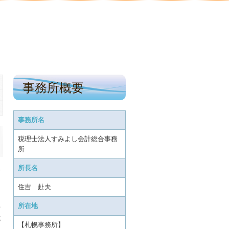
事務所概要
事務所名
税理士法人すみよし会計総合事務
所
所長名
備
住吉 赴夫
所在地
者
試
【札幌事務所】