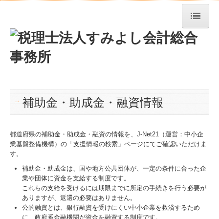
トップページ
事務所紹介
経営理念
補助金・助成金・融資情報
業務案内
料金について
都道府県の補助金・助成金・融資の情報を、J-Net21（運営：中小企
業基盤整備機構）の「支援情報の検索」ページにてご確認いただけま
求人情報
す。
交通案内
補助金・助成金は、国や地方公共団体が、一定の条件に合った企
業や団体に資金を支給する制度です。
これらの支給を受けるには期限までに所定の手続きを行う必要が
お問合せ
ありますが、返還の必要はありません。
公的融資とは、銀行融資を受けにくい中小企業を救済するため
TKCシステムQ&A
に、政府系金融機関が資金を融資する制度です。