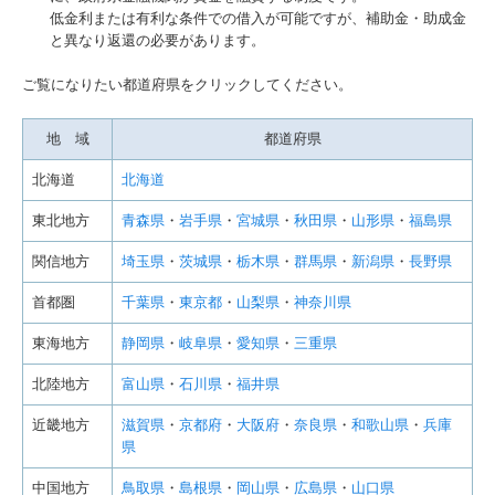
低金利または有利な条件での借入が可能ですが、補助金・助成金
経営革新等支援機関とは
と異なり返還の必要があります。
経営者お役立ち情報
ご覧になりたい都道府県をクリックしてください。
補助金・助成金・融資情報
地 域
都道府県
個人情報保護方針
北海道
北海道
東北地方
青森県
・
岩手県
・
宮城県
・
秋田県
・
山形県
・
福島県
関信地方
埼玉県
・
茨城県
・
栃木県
・
群馬県
・
新潟県
・
長野県
首都圏
千葉県
・
東京都
・
山梨県
・
神奈川県
東海地方
静岡県
・
岐阜県
・
愛知県
・
三重県
北陸地方
富山県
・
石川県
・
福井県
近畿地方
滋賀県
・
京都府
・
大阪府
・
奈良県
・
和歌山県
・
兵庫
県
中国地方
鳥取県
・
島根県
・
岡山県
・
広島県
・
山口県