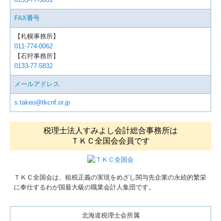
FAX番号
【札幌事務所】
011-774-0062
【石狩事務所】
0133-77-5832
メールアドレス
s.takeo@tkcnf.or.jp
税理士法人すみよし会計総合事務所は
ＴＫＣ全国会会員です
ＴＫＣ全国会は、租税正義の実現をめざし関与先企業の永続的繁栄
に奉仕するわが国最大級の職業会計人集団です。
北海道税理士会所属