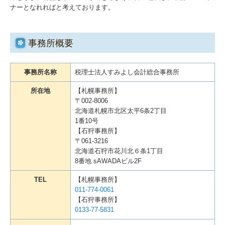
ナーとなれればと考えております。
経営革新等支援機関とは
経営者お役立ち情報
事務所概要
補助金・助成金・融資情報
事務所名称
税理士法人すみよし会計総合事務所
個人情報保護方針
所在地
【札幌事務所】
〒002-8006
北海道札幌市北区太平6条2丁目
1番10号
【石狩事務所】
〒061-3216
北海道石狩市花川北６条1丁目
8番地 sAWADAビル2F
TEL
【札幌事務所】
011-774-0061
【石狩事務所】
0133-77-5831