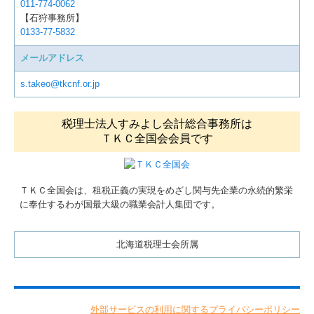
011-774-0062
【石狩事務所】
0133-77-5832
メールアドレス
s.takeo@tkcnf.or.jp
税理士法人すみよし会計総合事務所は
ＴＫＣ全国会会員です
ＴＫＣ全国会は、租税正義の実現をめざし関与先企業の永続的繁栄
に奉仕するわが国最大級の職業会計人集団です。
北海道税理士会所属
外部サービスの利用に関するプライバシーポリシー