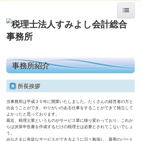
トップページ
事務所紹介
経営理念
事務所紹介
業務案内
料金について
所長挨拶
求人情報
当事務所は平成２０年に開業いたしました。たくさんの経営者の方と
交通案内
出会うことができ、やりがいのある仕事をすることができて独立して
よかったと思っております。
最近、税理士業というものがサービス業に移り変わっており、これか
お問合せ
らは決算申告書を作成するだけの税理士は必要とされてこないでしょ
う。
TKCシステムQ&A
みなさまに有益なサービスができるように日々勉強し、最善のパート