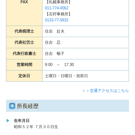
FAX
【札幌事務所】
011-774-0062
【石狩事務所】
0133-77-5832
代表税理士
住吉 赴夫
代表社労士
住吉 忍
代表行政書士
住吉 暢子
営業時間
9:00 ～ 17:30
定休日
土曜日・日曜日・祝祭日
＞＞交通アクセスはこちら
所長経歴
▶
生年月日
昭和５２年 ７月３０日生