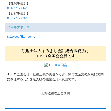
【札幌事務所】
011-774-0062
【石狩事務所】
0133-77-5832
メールアドレス
s.takeo@tkcnf.or.jp
税理士法人すみよし会計総合事務所は
ＴＫＣ全国会会員です
ＴＫＣ全国会は、租税正義の実現をめざし関与先企業の永続的繁栄
に奉仕するわが国最大級の職業会計人集団です。
北海道税理士会所属