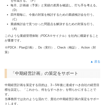
を作成する。（P）
毎月、計画値（予算）と実績の差異を確認し、打ち手を考える。
経営革新等支援機関とは
（D）
四半期毎に、今後の対策を検討するための業績検討会を行う。
経営者お役立ち情報
（C）
業績検討会で見つかった問題点を解決するための対策を行う。
補助金・助成金・融資情報
（A)
個人情報保護方針
このような業績管理体制（PDCA※サイクル）を社内に構築すること
が重要です。
※PDCA : Plan(計画）、Do（実行）、Check（検証）、Action（対
策）
▲ 戻る
「中期経営計画」の策定をサポート
中期経営計画を策定する目的は、3～5年後に達成すべき自社の経営目
標を設定し、「これから、何をなすべきか」を明らかにすることで
す。
当事務所では次のような流れで、貴社の中期経営計画の策定をサポー
トします。