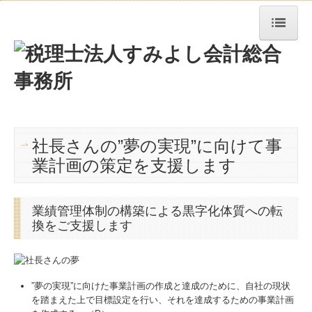
トップページ
事務所紹介
経営理念
社長さんの”夢の実現”に向けて事
業務案内
業計画の策定を支援します
料金について
求人情報
業績管理体制の構築による黒字化体質への転
換をご支援します
交通案内
お問合せ
”夢の実現”に向けた事業計画の作成と達成のために、自社の現状
TKCシステムQ&A
を踏まえた上で目標設定を行い、それを達成するための事業計画