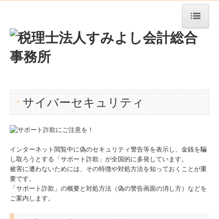
トップページ
事務所紹介
経営理念
サイバーセキュリティ
業務案内
料金について
求人情報
インターネット閲覧中に偽のセキュリティ警告等を表示し、金銭を騙
し取ろうとする「サポート詐欺」が全国的に多発しています。
交通案内
被害に遭わないためには、その特徴や対処方法を知っておくことが重
要です。
お問合せ
「サポート詐欺」の概要と対処方法（偽の警告画面の消し方）などを
ご案内します。
TKCシステムQ&A