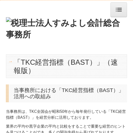
トップページ
事務所紹介
経営理念
「TKC経営指標（BAST）」
（速
業務案内
報版）
料金について
求人情報
当事務所における「TKC経営指標（BAST）」
活用への取組み
交通案内
当事務所は、TKC全国会が昭和50年から毎年発行している「TKC経営
お問合せ
指標（BAST）」を経営分析に活用しております。
業界の平均や黒字企業の平均と比較をすることで重要な経営のヒント
TKCシステムQ&A
を見つけることができ、多くの関与先様から喜ばれております。