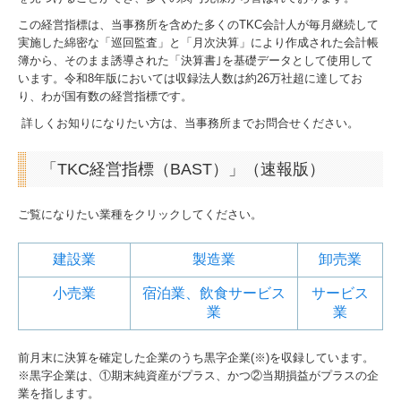
経営革新等支援機関とは
この経営指標は、当事務所を含めた多くのTKC会計人が毎月継続して
実施した綿密な「巡回監査」と「月次決算」により作成された会計帳
経営者お役立ち情報
簿から、そのまま誘導された「決算書｣を基礎データとして使用して
います。令和8年版においては収録法人数は約26万社超に達してお
り、わが国有数の経営指標です。
補助金・助成金・融資情報
詳しくお知りになりたい方は、当事務所までお問合せください。
個人情報保護方針
「TKC経営指標（BAST）」（速報版）
ご覧になりたい業種をクリックしてください。
建設業
製造業
卸売業
小売業
宿泊業、飲食サービス
サービス
業
業
前月末に決算を確定した企業のうち黒字企業(※)を収録しています。
※黒字企業は、①期末純資産がプラス、かつ②当期損益がプラスの企
業を指します。